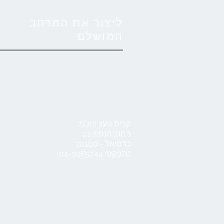
ליצור את המרחב
המושלם
קרית העץ בע"מ
רחוב הנפח 22
כרמיאל - 20100
טלפקס: 04-9985744