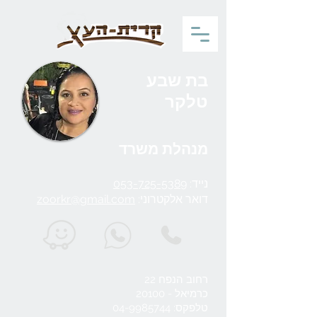
בת שבע
טלקר
מנהלת משרד
נייד:
053-725-5389‬
דואר אלקטרוני:
zoorkr@gmail.com
רחוב הנפח 22
כרמיאל - 20100
טלפקס:
04-9985744